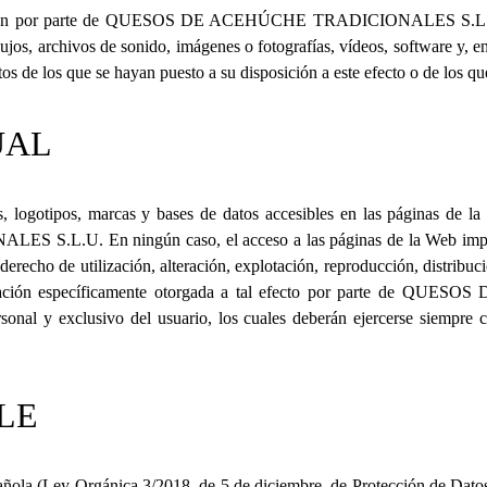
ón por parte de
QUESOS DE ACEHÚCHE TRADICIONALES S.L
bujos, archivos de sonido, imágenes o fotografías, vídeos, software y, en
os de los que se hayan puesto a su disposición a este efecto o de los qu
UAL
logotipos, marcas y bases de datos accesibles en las páginas de la 
ALES S.L.U.
En ningún caso, el acceso a las páginas de la Web impl
derecho de utilización, alteración, explotación, reproducción, distribu
zación específicamente otorgada a tal efecto por parte de
QUESOS D
rsonal y exclusivo del usuario, los cuales deberán ejercerse siempre c
LE
añola (Ley Orgánica 3/2018, de 5 de diciembre, de Protección de Datos 